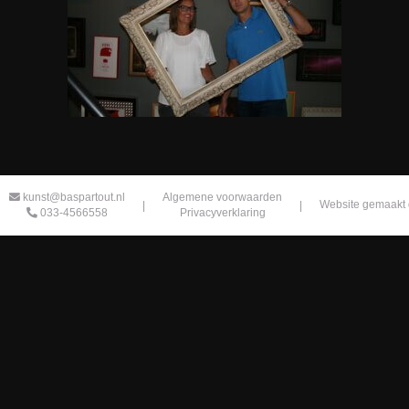
kunst@baspartout.nl
Algemene voorwaarden
|
|
Website gemaakt 
033-4566558
Privacyverklaring