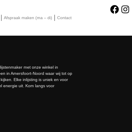
Afspraak maken (ma – di)
Contact
 lijstenmaker met onze winkel in
een in Amersfoort-Noord waar wij tot op
jken. Elke inlijsting is uniek en voor
el energie uit. Kom langs voor