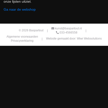
onze lijsten uitziet.
Ga naar de webshop
kunst@baspartout.nl
© 2026
Baspartout
|
|
033-4566558
Algemene voorwaarden
|
Website gemaakt door: Wiwi Websolutions
Privacyverklaring